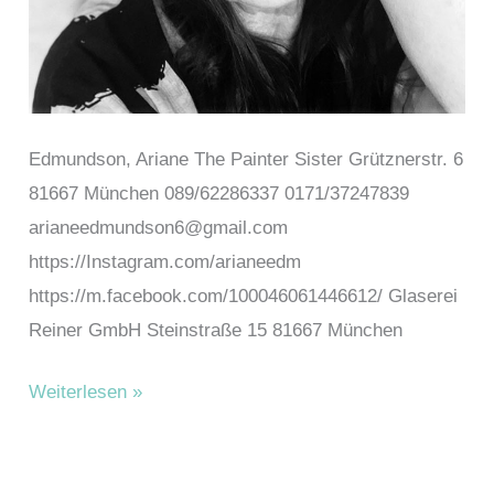
Edmundson, Ariane The Painter Sister Grütznerstr. 6
81667 München 089/62286337 0171/37247839
arianeedmundson6@gmail.com
https://Instagram.com/arianeedm
https://m.facebook.com/100046061446612/ Glaserei
Reiner GmbH Steinstraße 15 81667 München
Edmundson,
Weiterlesen »
Ariane