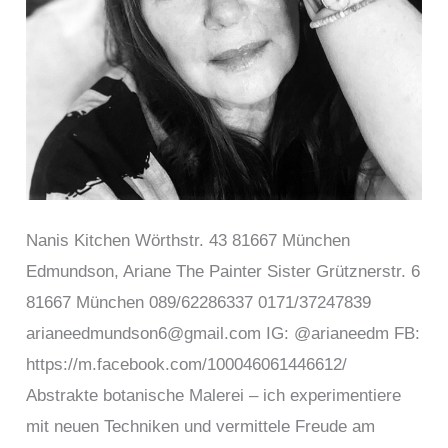
Nanis Kitchen Wörthstr. 43 81667 München
Edmundson, Ariane The Painter Sister Grütznerstr. 6
81667 München 089/62286337 0171/37247839
arianeedmundson6@gmail.com IG: @arianeedm FB:
https://m.facebook.com/100046061446612/
Abstrakte botanische Malerei – ich experimentiere
mit neuen Techniken und vermittele Freude am