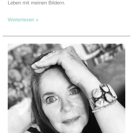
Leben mit meinen Bildern.
Edmundson,
Weiterlesen »
Ariane