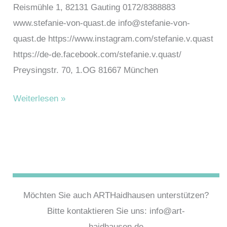
Reismühle 1, 82131 Gauting 0172/8388883
www.stefanie-von-quast.de info@stefanie-von-
quast.de https://www.instagram.com/stefanie.v.quast
https://de-de.facebook.com/stefanie.v.quast/
Preysingstr. 70, 1.OG 81667 München
von
Weiterlesen »
Quast,
Stefanie
Möchten Sie auch ARTHaidhausen unterstützen?
Bitte kontaktieren Sie uns: info@art-
haidhausen.de