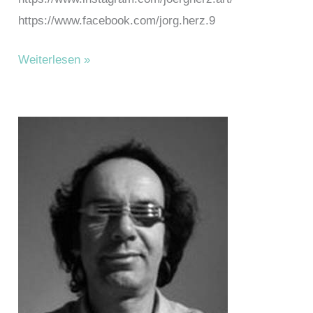
https://www.facebook.com/jorg.herz.9
Herz,
Weiterlesen »
Jörg