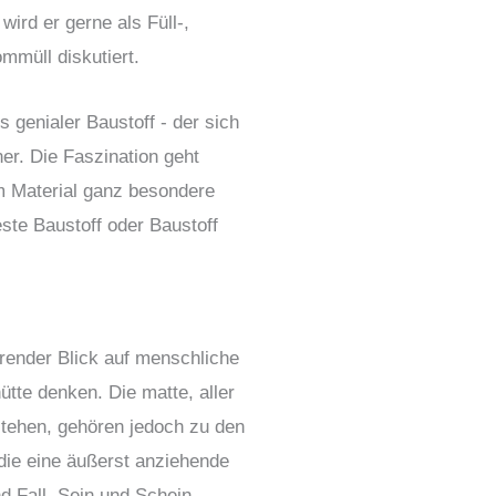
ird er gerne als Füll-,
mmüll diskutiert.
 genialer Baustoff - der sich
er. Die Faszination geht
em Material ganz besondere
este Baustoff oder Baustoff
erender Blick auf menschliche
te denken. Die matte, aller
stehen, gehören jedoch zu den
 die eine äußerst anziehende
d Fall, Sein und Schein,