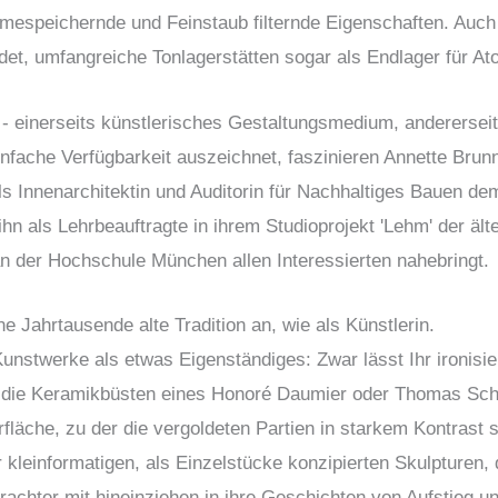
rmespeichernde und Feinstaub filternde Eigenschaften. Auch w
t, umfangreiche Tonlagerstätten sogar als Endlager für Ato
- einerseits künstlerisches Gestaltungsmedium, andererseits
infache Verfügbarkeit auszeichnet, faszinieren Annette Brunn
ls Innenarchitektin und Auditorin für Nachhaltiges Bauen d
n als Lehrbeauftragte in ihrem Studioprojekt 'Lehm' der ält
n der Hochschule München allen Interessierten nahebringt.
e Jahrtausende alte Tradition an, wie als Künstlerin.
unstwerke als etwas Eigenständiges: Zwar lässt Ihr ironisi
die Keramikbüsten eines Honoré Daumier oder Thomas Schüt
läche, zu der die vergoldeten Partien in starkem Kontrast 
kleinformatigen, als Einzelstücke konzipierten Skulpturen,
rachter mit hineinziehen in ihre Geschichten von Aufstieg un