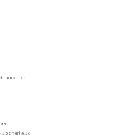
brunner.de
mer
Kutscherhaus