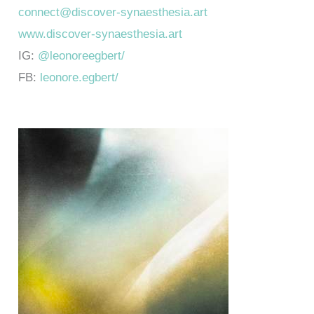
connect@discover-synaesthesia.art
www.discover-synaesthesia.art
IG:
@leonoreegbert/
FB:
leonore.egbert/