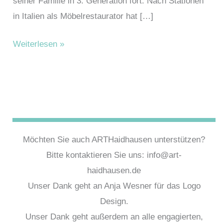
seiner Familie in 3. Generation fort. Nach Stationen
in Italien als Möbelrestaurator hat […]
Schatzl,
Weiterlesen »
Markus
Möchten Sie auch ARTHaidhausen unterstützen?
Bitte kontaktieren Sie uns: info@art-
haidhausen.de
Unser Dank geht an Anja Wesner für das Logo
Design.
Unser Dank geht außerdem an alle engagierten,