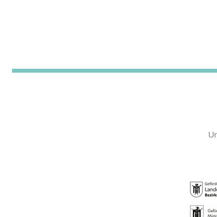
–
Breisässer
Platz
Un