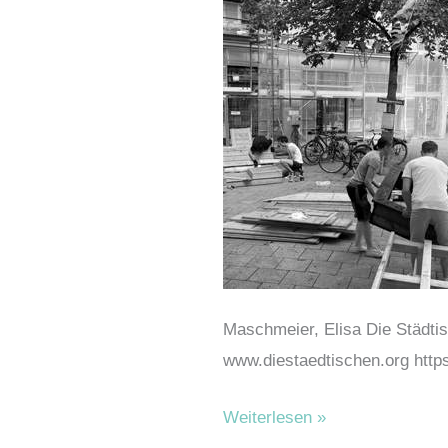
Maschmeier, Elisa Die Städt
www.diestaedtischen.org http
Die
Weiterlesen »
Städtischen