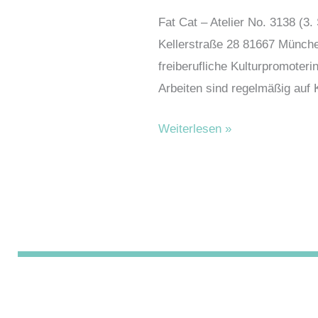
Fat Cat – Atelier No. 3138 (3
Kellerstraße 28 81667 München
freiberufliche Kulturpromoter
Arbeiten sind regelmäßig auf 
Heinrich,
Weiterlesen »
Christine