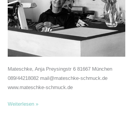
Mateschke, Anja Preysingstr 6 81667 München
089/44218082 mail@mateschke-schmuck.de
www.mateschke-schmuck.de
Mateschke,
Weiterlesen »
Anja