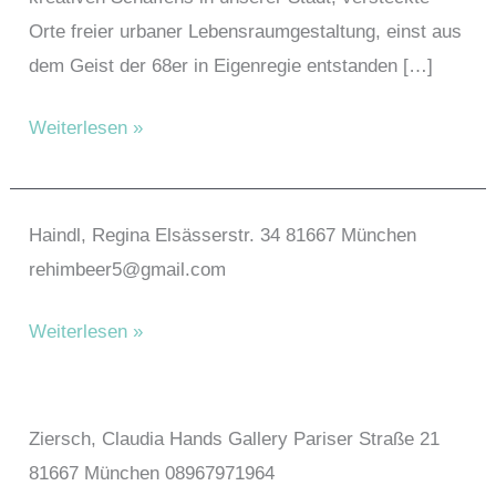
Orte freier urbaner Lebensraumgestaltung, einst aus
dem Geist der 68er in Eigenregie entstanden […]
HEI
Weiterlesen »
–
Haus
der
Haindl, Regina Elsässerstr. 34 81667 München
Eigenarbeit
rehimbeer5@gmail.com
Haindl,
Weiterlesen »
Regina
Ziersch, Claudia Hands Gallery Pariser Straße 21
81667 München 08967971964