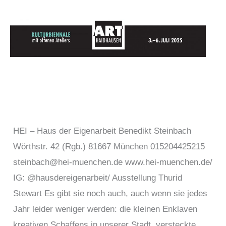
Zum
Inhalt
springen
HEI – Haus der Eigenarbeit Benedikt Steinbach
Wörthstr. 42 (Rgb.) 81667 München 015204425215
steinbach@hei-muenchen.de www.hei-muenchen.de/
IG: @hausdereigenarbeit/ Ausstellung Thurid
Stewart Es gibt sie noch auch, auch wenn sie jedes
Jahr leider weniger werden: die kleinen Enklaven
kreativen Schaffens in unserer Stadt, versteckte