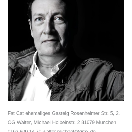
Fat Cat ehemaliges Gasteig Rosenheimer Str. 5, 2.
OG Walter, Michael Holbeinstr. 2 81679 München
0162 800 14 70 walter.michael@gmx.de