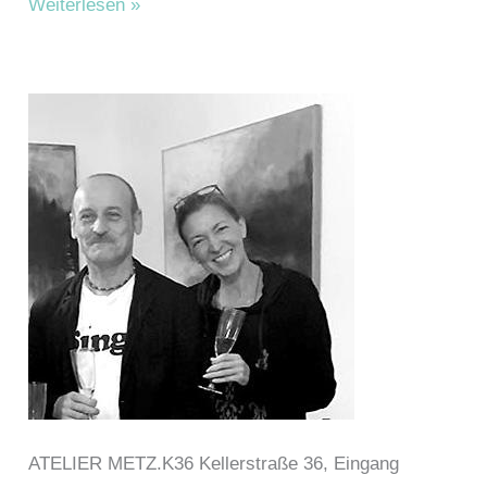
Wiehl,
Weiterlesen »
Andreas
ATELIER METZ.K36 Kellerstraße 36, Eingang