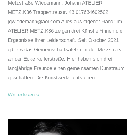
Metzstraße Wiedemann, Johann ATELIER
METZ.K36 Trappentreustr. 43 017634602502
jgwiedemann@aol.com Alles aus eigener Hand! Im
ATELIER METZ.K36 zeigen drei Künstler*innen die
Ergebnisse ihrer Leidenschaft. Seit Oktober 2021
gibt es das Gemeinschaftsatelier in der Metzstraße
an der Ecke Kellerstraße. Hier haben sich drei
langjährige Freunde einen gemeinsamen Kunstraum
geschaffen. Die Kunstwerke entstehen
Wiedemann,
Weiterlesen »
Johann